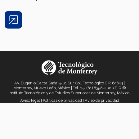
Share
Av. Eugenio Garza Sada 2501 Sur Col. Tecnológico C.P. 64849 |
Monterrey, Nuevo León, México | Tel. +52 (81) 8358-2000 D.R.©
Instituto Tecnológico y de Estudios Superiores de Monterrey, México.
Aviso legal
|
Políticas de privacidad
|
Aviso de privacidad
© 2023 TecPrize