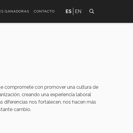
ES
EN
ES GANADORAS
CONTACTO
a se compromete con promover una cultura de
anización, creando una experiencia laboral
s diferencias nos fortalecen, nos hacen más
stante cambio.