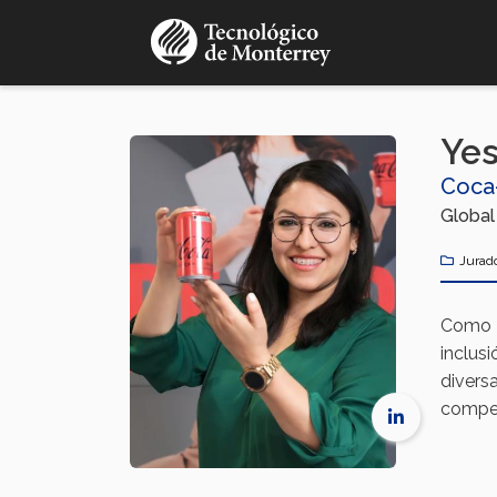
Pasar
al
contenido
principal
Yes
Coca
Global 
Jurad
Como E
inclus
divers
compet