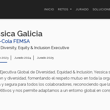
INICIO
RETOS
JURADO
SOLUCION
sica Galicia
-Cola FEMSA
Diversity, Equity & Inclusion Executive
o 2023
Jurado 2024
Jurado 2025
jecutiva Global de Diversidad, Equidad & Inclusión, Yessic
ión y diversidad, fomentando el respeto mutuo en toda la org
a y segura para todos los colaboradores, reconociendo que la
itivos y nos permite adaptarnos a un entorno global en con