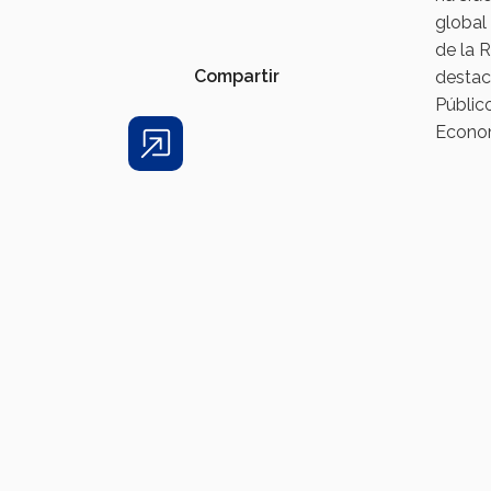
global
de la 
Compartir
destac
Públi
Econo
Share