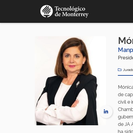
Pasar
al
contenido
principal
Món
Manp
Presid
Jurad
Mónic
de cap
civil 
Chambe
gubern
de JA 
ha sid