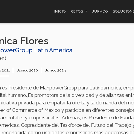
INICIO
RETOS
JURADO
SOLUCION
ica Flores
owerGroup Latin America
ent
o 2021
Jurado 2020
Jurado 2023
a es Presidente de ManpowerGroup para Latinoamérica, empre
ital humano.,Es promotora de la diversidad y de alianzas ent
e iniciativa privada para empatar la oferta y la demanda del m
r of Commerce of Mexico y participa en diferentes consejos 
amentales y empresariales. Además, es Presidente de Fund
Americas, Copresidente del Taskforce del Futuro del Trabajo y
o reconocida como una de las empresarias más poderosas de 