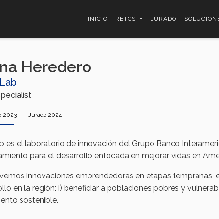
INICIO
RETOS
JURADO
SOLUCION
na Heredero
 Lab
pecialist
o 2023
Jurado 2024
b es el laboratorio de innovación del Grupo Banco Interameric
iamiento para el desarrollo enfocada en mejorar vidas en Amér
emos innovaciones emprendedoras en etapas tempranas, e
llo en la región: i) beneficiar a poblaciones pobres y vulnerab
iento sostenible.