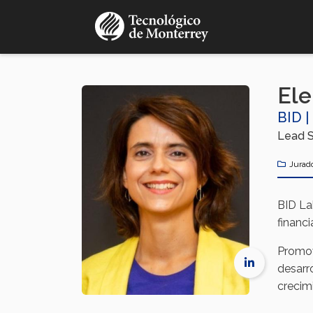
Pasar
al
contenido
principal
Ele
BID |
Lead S
Jurad
BID La
financ
Promov
desarro
crecim