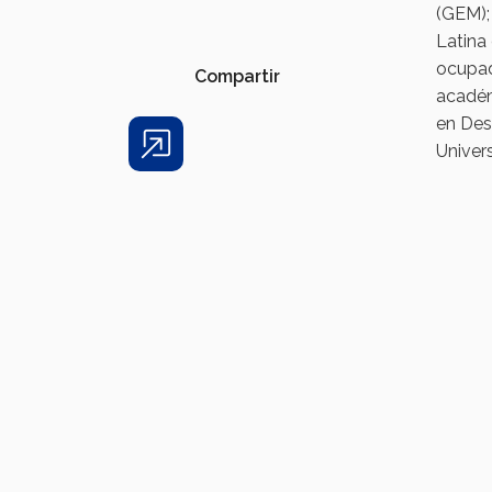
(GEM);
Latina
ocupad
Compartir
académ
en Des
Univers
Share