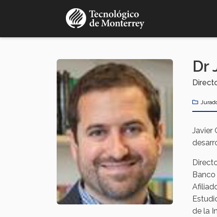
Pasar
al
contenido
principal
Dr 
Direct
Jurad
Javier
desarro
Direct
Banco 
Afilia
Estudi
de la 