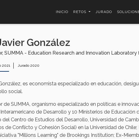
INICIO
RETOS
JURADO
SOLUCION
Javier González
or, SUMMA - Education Research and Innovation Laboratory 
o 2021
Jurado 2020
 González, es economista especializado en educación, desigua
llo social.
or de SUMMA, organismo especializado en políticas e innovac
Interamericano de Desarrollo y 10 Ministerios de Educación 
do del Centro de Estudios del Desarrollo, Universidad de Cam
os de Conflicto y Cohesión Social) en la Universidad de Chile
Iniciativa "Millions Learning" de Brookings Institution; Ex-M