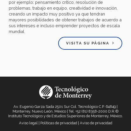
por ejemplo: pensamiento crítico, resolución de
problemas, trabajo en equipo, creatividad e innovación,
creando un impacto muy positivo ya que tendran
mayores posibilidades de obtener trabajos de acuerdo a
sus intereses e incluso emprender proyectos de escala
mundial.
VISITA SU PÁGINA
Av. Eugenio Garza Sada 2501 Sur Col. Tecnológico C.P. 64849 |
Monterrey, Nuevo León, México | Tel. +52 (81) 8358-2000 D.R.©
Instituto Tecnológico y de Estudios Superiores de Monterrey, México.
Aviso legal
|
Políticas de privacidad
|
Aviso de privacidad